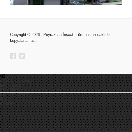
Copyright © 2026
·
Poyrazhan İnşaat. Tüm hakları saklıdır
kopyalanamaz.
HEADER COLOR
NAVY BLUE
YELLOW
LAYOUT STYLE
WIDE
BOXED